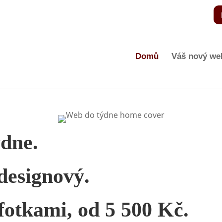
Domů
Váš nový we
dne.
 designový.
a fotkami, od 5 500 Kč.