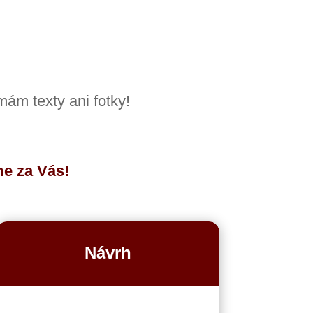
mám texty ani fotky!
me za Vás!
Návrh