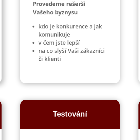
Provedeme rešerši
Vašeho byznysu
kdo je konkurence a jak
komunikuje
v čem jste lepší
na co slyší Vaši zákazníci
či klienti
Testování