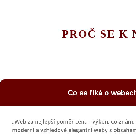
PROČ SE K 
Co se říká o webec
„Web za nejlepší poměr cena - výkon, co znám. 
moderní a vzhledově elegantní weby s obsahem