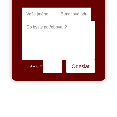
Odeslat
=
9 + 6