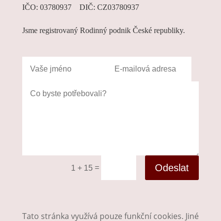
IČO: 03780937 DIČ: CZ03780937
Jsme registrovaný Rodinný podnik České republiky.
Odeslat
=
1 + 15
Tato stránka využívá pouze funkční cookies. Jiné